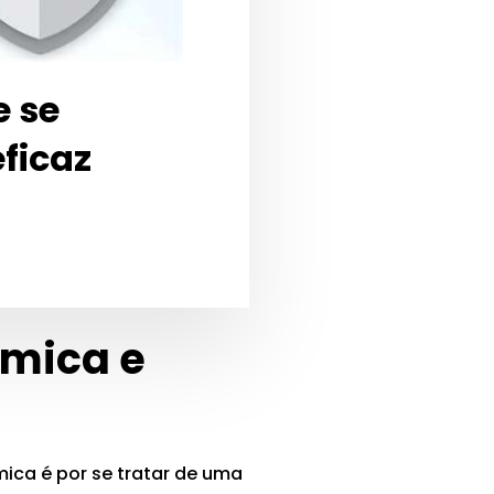
e se
ficaz
ômica e
ica é por se tratar de uma