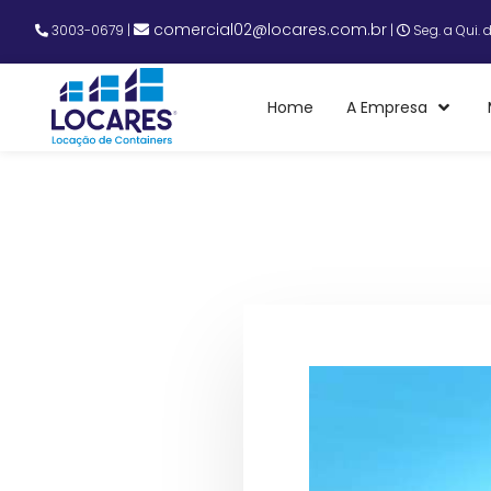
comercial02@locares.com.br
3003-0679
|
|
Seg. a Qui. 
Home
A Empresa