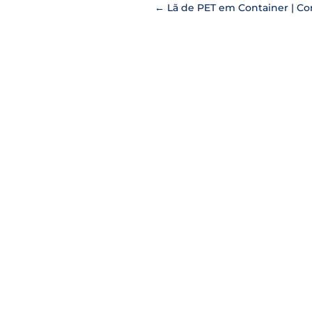
←
Lã de PET em Container | C