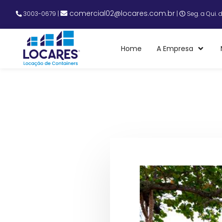
comercial02@locares.com.br
3003-0679
|
|
Seg. a Qui. 
Home
A Empresa