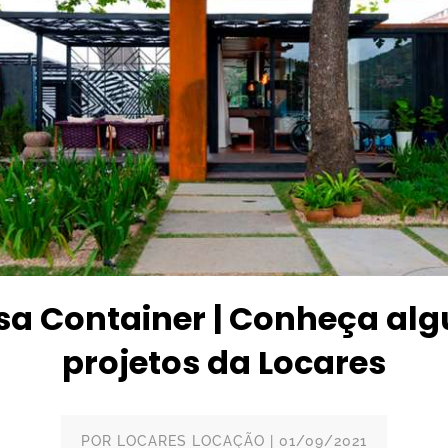
sa Container | Conheça alg
projetos da Locares
POR
LOCARES LOCAÇÃO
|
01/09/2021