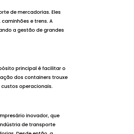
orte de mercadorias. Eles
 caminhões e trens. A
rnando a gestão de grandes
ito principal é facilitar o
iação dos containers trouxe
 custos operacionais.
presário inovador, que
indústria de transporte
rias. Desde então, a