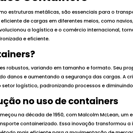
mo estruturas metálicas, são essenciais para o transp
iciente de cargas em diferentes meios, como navios,
volucionou a logística e o comércio internacional, to
onizada e eficiente.
tainers?
es robustos, variando em tamanho e formato. Seu propós
ndo danos e aumentando a segurança das cargas. A cr
 setor logístico, padronizando processos e diminuindo
lução no uso de containers
meçou na década de 1950, com Malcolm McLean, um em
ansporte containerizado. Essa inovação transformou a 
étodo mais eficiente para a movimentação de mercado