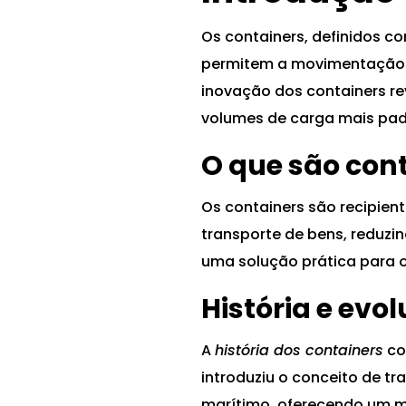
Os containers, definidos co
permitem a movimentação ef
inovação dos containers re
volumes de carga mais padr
O que são con
Os containers são recipient
transporte de bens, reduzi
uma solução prática para o
História e evo
A
história dos containers
co
introduziu o conceito de tr
marítimo, oferecendo um m