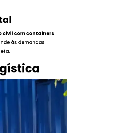
tal
 civil com containers
sponde às demandas
eta.
gística