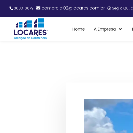
comercial02@locares.com.br
3003-0679
|
|
Seg. a Qui. 
Home
A Empresa