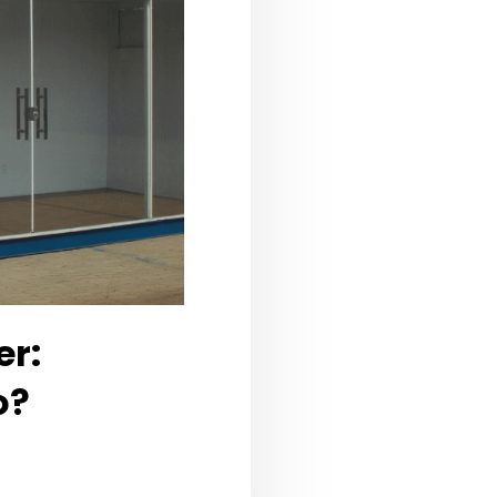
er:
o?