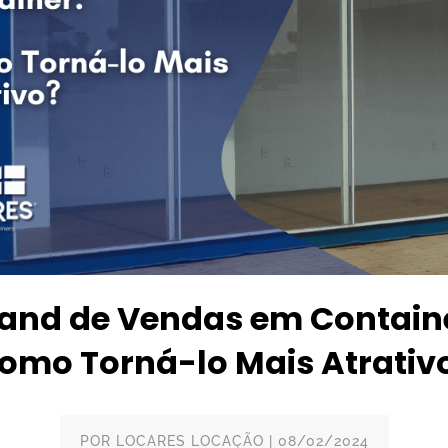
and de Vendas em Contain
omo Torná-lo Mais Atrativ
POR
LOCARES LOCAÇÃO
|
08/02/2024