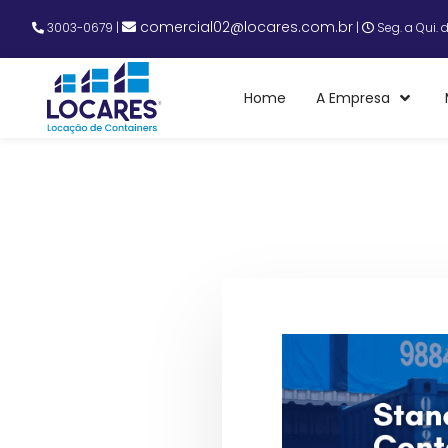
comercial02@locares.com.br
3003-0679
|
|
Seg. a Qui. 
Home
A Empresa