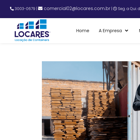
comercial02@locares.com.br
3003-0679
|
|
Seg. a Qui. 
Home
A Empresa