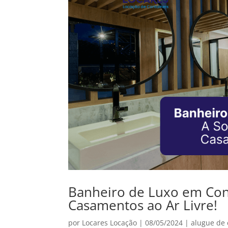
Banheiro de Luxo em Cont
Casamentos ao Ar Livre!
por
Locares Locação
|
08/05/2024
|
alugue de 