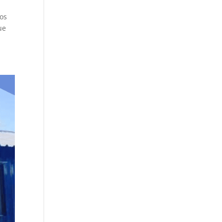
dos
ue