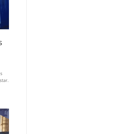
s
es
star.