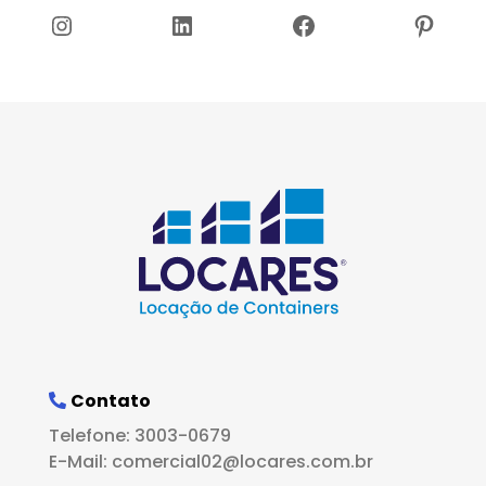
Instagram
LinkedIn
Facebook
Pinter
Contato
Telefone: 3003-0679
E-Mail: comercial02@locares.com.br