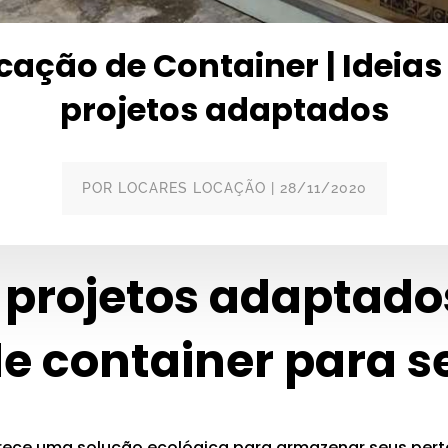
cação de Container | Ideias
projetos adaptados
POR
LOCARES LOCAÇÃO
|
28/11/2020
 projetos adaptado
e container para se
erece uma solução ecológica para armazenar seus pe