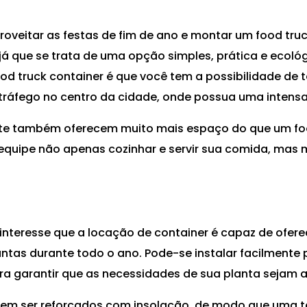
veitar as festas de fim de ano e montar um food truc
 já que se trata de uma opção simples, prática e ecol
 truck container é que você tem a possibilidade de te
e tráfego no centro da cidade, onde possua uma intens
rte também oferecem muito mais espaço do que um fo
 equipe não apenas cozinhar e servir sua comida, mas 
e interesse que a locação de container é capaz de ofer
antas durante todo o ano. Pode-se instalar facilmente p
ara garantir que as necessidades de sua planta sejam 
em ser reforçados com insolação, de modo que uma 