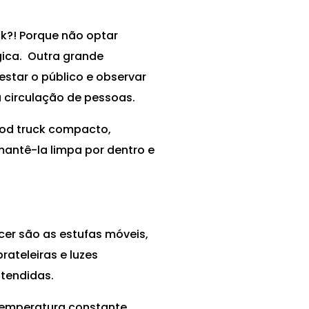
k?! Porque não optar
ógica. Outra grande
star o público e observar
a circulação de pessoas.
od truck compacto,
mantê-la limpa por dentro e
ecer são as estufas móveis,
rateleiras e luzes
atendidas.
temperatura constante