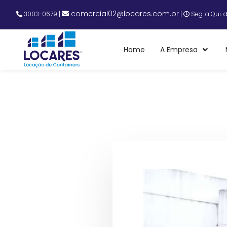
comercial02@locares.com.br
3003-0679
|
|
Seg. a Qui. 
Home
A Empresa