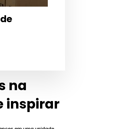
 de
s na
 inspirar
rtences em uma unidade