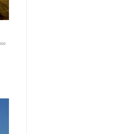
s
uso