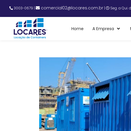
comercial02@locares.com.br
3003-0679
|
|
Seg. a Qui. 
Home
A Empresa