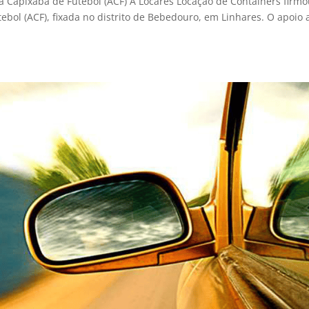
 Capixaba de Futebol (ACF) A Locares Locação de Containers firm
ol (ACF), fixada no distrito de Bebedouro, em Linhares. O apoio 